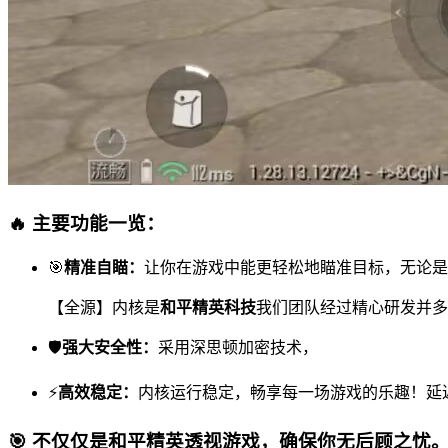
🔥 主要功能一览：
🎯
精准自瞄：
让你在游戏中能更轻松地瞄准目标，无论是
【全源】内核是
和平精英科技
我们团队经过精心研发并多
🛡
强大安全性：
采用深思顿加密技术，
⚡
高效稳定：
内核运行稳定，畅享每一场游戏的乐趣！延
🎯 不仅仅是
和平精英透视
游戏，确保你无后顾之忧