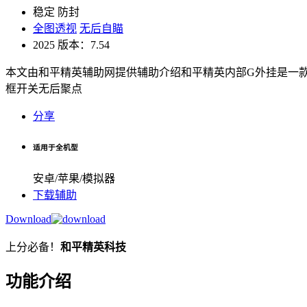
稳定
防封
全图透视
无后自瞄
2025
版本：7.54
本文由和平精英辅助网提供辅助介绍和平精英内部G外挂是一款
框开关无后聚点
分享
适用于全机型
安卓/苹果/模拟器
下载辅助
Download
上分必备！
和平精英科技
功能介绍