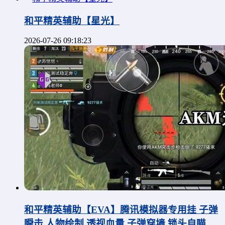
和平精英辅助【星光】
2026-07-26 09:18:23
和平精英辅助【EVA】腾讯模拟器专用挂 子弹
瞬击 人物绘制 透视血量 子弹穿墙 锁头自瞄