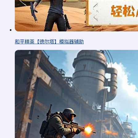
和平精英【德尔塔】模拟器辅助