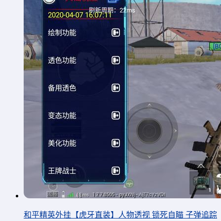
和平精英外挂【虎牙直装】人物透视 锁死自瞄 子弹追踪