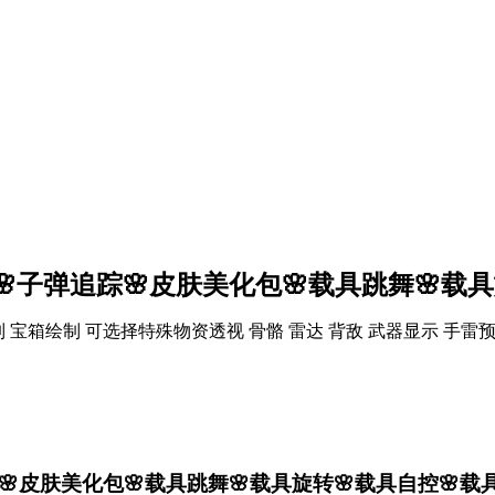
🌸子弹追踪🌸皮肤美化包🌸载具跳舞🌸载
宝箱绘制 可选择特殊物资透视 骨骼 雷达 背敌 武器显示 手雷预
🌸皮肤美化包🌸载具跳舞🌸载具旋转🌸载具自控🌸载