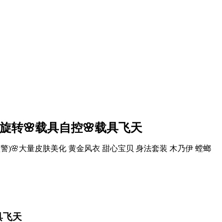
具旋转🌸载具自控🌸载具飞天
警)🌸大量皮肤美化 黄金风衣 甜心宝贝 身法套装 木乃伊 螳螂
具飞天