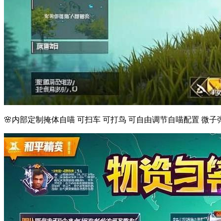
🌸内部定制掩体自喵 可扫车 可打鸟 可自由调节自喵配置 微