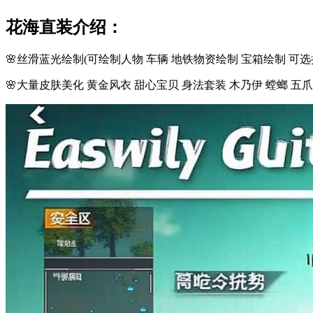
花海直装介绍：
🌸丝滑蓝光绘制(可绘制人物 车辆 地铁物资绘制 宝箱绘制 可选
🌸大量皮肤美化 黄金风衣 甜心宝贝 身法套装 木乃伊 螳螂 五爪