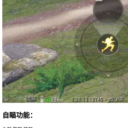
自瞄功能：