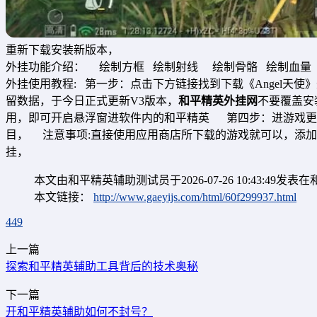
重新下载安装新版本，
外挂功能介绍： 绘制方框 绘制射线 绘制骨骼 绘制血量
外挂使用教程: 第一步：点击下方链接找到下载《Angel天
留数据，于今日正式更新V3版本，
和平精英外挂网
不要覆盖安
用，即可开启悬浮窗进软件内的和平精英 第四步：进游戏更
目， 注意事项:直接使用应用商店所下载的游戏就可以，添加正版
挂，
本文由和平精英辅助测试员于2026-07-26 10:43:4
本文链接：
http://www.gaeyijs.com/html/60f299937.html
449
上一篇
探索和平精英辅助工具背后的技术奥秘
下一篇
开和平精英辅助如何不封号？