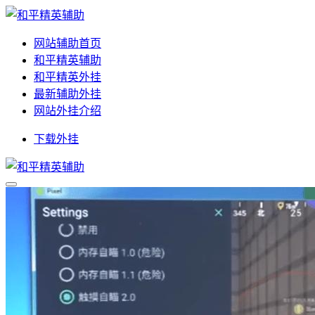
网站辅助首页
和平精英辅助
和平精英外挂
最新辅助外挂
网站外挂介绍
下载外挂