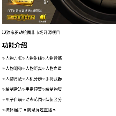
💥独家驱动绘图非市场开源项目
功能介绍
✨人物方框✨人物射线✨人物骨骼
✨人物昵称✨人物距离✨人物血量
✨人物背敌✨人机分辨✨手持武器
✨绘制雷达✨手雷预警✨绘制物资
✨喷子自瞄✨动态范围✨队伍区分
✨掩体漏打 🌟防录屏过直播👊