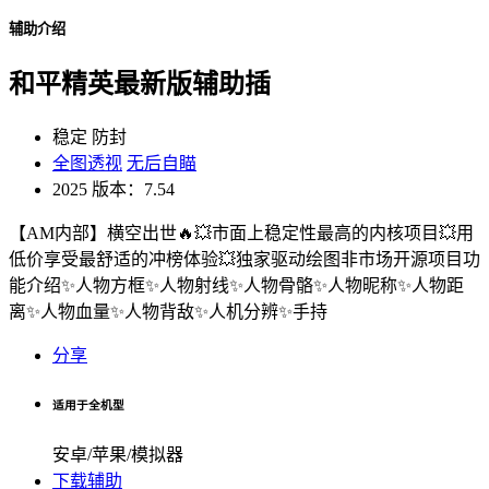
辅助介绍
和平精英最新版辅助插
稳定
防封
全图透视
无后自瞄
2025
版本：7.54
【AM内部】横空出世🔥💥市面上稳定性最高的内核项目💥用
低价享受最舒适的冲榜体验💥独家驱动绘图非市场开源项目功
能介绍✨人物方框✨人物射线✨人物骨骼✨人物昵称✨人物距
离✨人物血量✨人物背敌✨人机分辨✨手持
分享
适用于全机型
安卓/苹果/模拟器
下载辅助