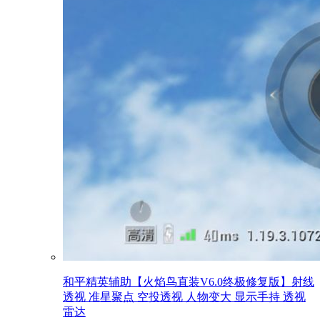
和平精英辅助【火焰鸟直装V6.0终极修复版】射线
透视 准星聚点 空投透视 人物变大 显示手持 透视
雷达