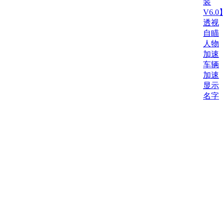
装
V6.0
透视
自瞄
人物
加速
车辆
加速
显示
名字