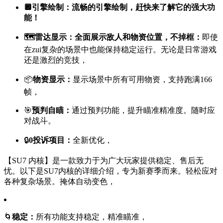
🔲
引擎绘制：
流畅的引擎绘制，赶快来了解它的强大功
能！
🗺
雷达显示：
全面展示敌人和物资位置，不掉框：
即使
在zui复杂的场景中也能保持稳定运行。无论是日常游戏
还是激烈的竞技，
📦
物资显示：
显示场景中所有可用物资，支持跑满166
帧，
🎯
预判自瞄：
通过预判功能，提升瞄准精准度。随时应
对战斗。
🔒
0投诉项目：
全新优化，
【SU7 内核】是一款致力于为广大玩家提供稳定、售后无
忧。以下是SU7内核的详细介绍，专为新赛季而来。轻松应对
各种复杂场景。掩体自动变色，
🌀
稳定：
所有功能支持稳定，精准瞄准，