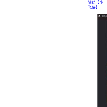
辅助【小
飞侠】