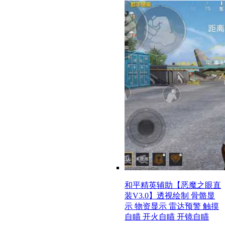
和平精英辅助【恶魔之眼直
装V3.0】透视绘制 骨骼显
示 物资显示 雷达预警 触摸
自瞄 开火自瞄 开镜自瞄