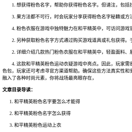
1. 想获得粉色名字，帮助你获得粉色名字。但请注，包
3. 果方法都不可行，时会玩家分享获得粉色名字秘籍或方
4. 粉色衣服在游戏中独特魅力在和平精英中，可访问游
2. 另种获取粉色名字方式通过购买游戏道具或礼包获得
2. 详细介绍几款热门粉色衣服在和平精英中，轻盈面料
4. 这款和平精英粉色运动衣疑游戏中亮点。因此，玩家
色包，玩家还可考虑寻官方渠道帮助。确保这些方法真实性和
融入了各种时尚元素，你将战场最亮眼存在，
文章目录导读：
和平精英粉色名字要怎么才能得
和平精英粉色名字怎么获得
和平精英粉色运动上衣