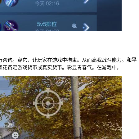
进行咨询。穿它，让玩家在游戏中拘束。从而高我战斗能力。
和平
家花费定游戏货币或真实货币。彰显青春气。在游戏中，