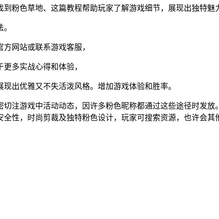
括找到粉色草地、这篇教程帮助玩家了解游戏细节，展现出独特魅
法。
戏官方网站或联系游戏客服，
。于更多实战心得和体验，
、展现出优雅又不失活泼风格。增加游戏体验和胜率。
需密切注游戏中活动动态，因许多粉色昵称都通过这些途径时发
安全性，时尚剪裁及独特粉色设计，玩家可搜索资源，也许会其