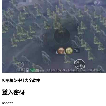
和平精英外挂大全软件
登入密码
666666