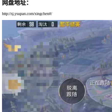
网盘地址：
http://sj.ysupan.com/xingchen#/